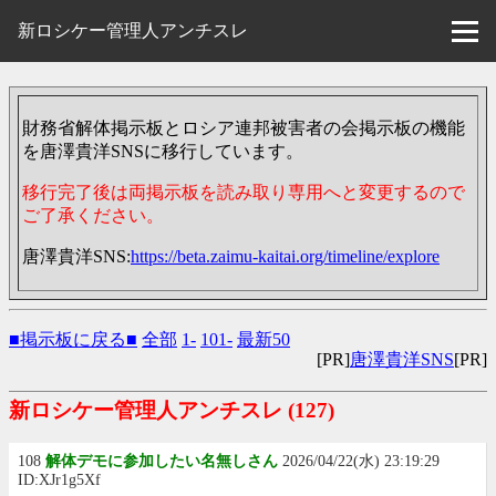
新ロシケー管理人アンチスレ
財務省解体掲示板とロシア連邦被害者の会掲示板の機能
を唐澤貴洋SNSに移行しています。
移行完了後は両掲示板を読み取り専用へと変更するので
ご了承ください。
唐澤貴洋SNS:
https://beta.zaimu-kaitai.org/timeline/explore
■掲示板に戻る■
全部
1-
101-
最新50
[PR]
唐澤貴洋SNS
[PR]
新ロシケー管理人アンチスレ
(127)
108
解体デモに参加したい名無しさん
2026/04/22(水) 23:19:29
ID:XJr1g5Xf