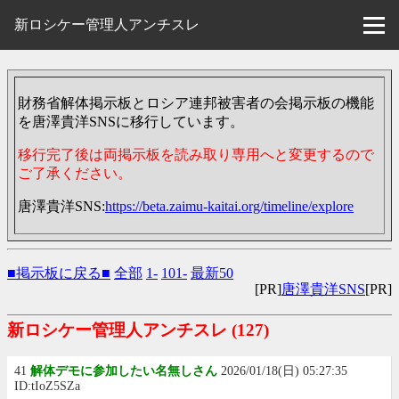
新ロシケー管理人アンチスレ
財務省解体掲示板とロシア連邦被害者の会掲示板の機能
を唐澤貴洋SNSに移行しています。
移行完了後は両掲示板を読み取り専用へと変更するので
ご了承ください。
唐澤貴洋SNS:
https://beta.zaimu-kaitai.org/timeline/explore
■掲示板に戻る■
全部
1-
101-
最新50
[PR]
唐澤貴洋SNS
[PR]
新ロシケー管理人アンチスレ
(127)
41
解体デモに参加したい名無しさん
2026/01/18(日) 05:27:35
ID:tIoZ5SZa