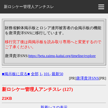
新ロシケー管理人アンチスレ
財務省解体掲示板とロシア連邦被害者の会掲示板の機能
を唐澤貴洋SNSに移行しています。
移行完了後は両掲示板を読み取り専用へと変更するので
ご了承ください。
唐澤貴洋SNS:
https://beta.zaimu-kaitai.org/timeline/explore
■掲示板に戻る■
全部
1-
101-
最新50
[PR]
唐澤貴洋SNS
[PR]
新ロシケー管理人アンチスレ
(127)
21KB
新着レスの表示