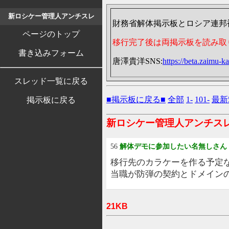
新ロシケー管理人アンチスレ
財務省解体掲示板とロシア連邦
ページのトップ
移行完了後は両掲示板を読み取
書き込みフォーム
唐澤貴洋SNS:
https://beta.zaimu-ka
スレッド一覧に戻る
■掲示板に戻る■
全部
1-
101-
最新
掲示板に戻る
新ロシケー管理人アンチス
56
解体デモに参加したい名無しさん
移行先のカラケーを作る予定
当職が防弾の契約とドメイン
21KB