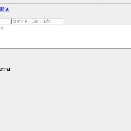
新50
50704