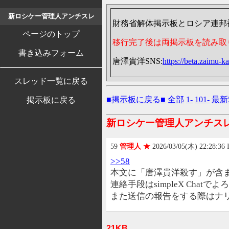
新ロシケー管理人アンチスレ
財務省解体掲示板とロシア連邦
ページのトップ
移行完了後は両掲示板を読み取
書き込みフォーム
唐澤貴洋SNS:
https://beta.zaimu-ka
スレッド一覧に戻る
■掲示板に戻る■
全部
1-
101-
最新
掲示板に戻る
新ロシケー管理人アンチス
59
管理人 ★
2026/03/05(木) 22:28:36 
>>58
本文に「唐澤貴洋殺す」が含
連絡手段はsimpleX Chat
また送信の報告をする際はナ
21KB