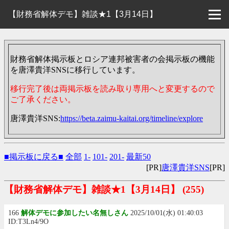
【財務省解体デモ】雑談★1【3月14日】
財務省解体掲示板とロシア連邦被害者の会掲示板の機能
を唐澤貴洋SNSに移行しています。
移行完了後は両掲示板を読み取り専用へと変更するので
ご了承ください。
唐澤貴洋SNS:
https://beta.zaimu-kaitai.org/timeline/explore
■掲示板に戻る■
全部
1-
101-
201-
最新50
[PR]
唐澤貴洋SNS
[PR]
【財務省解体デモ】雑談★1【3月14日】
(255)
166
解体デモに参加したい名無しさん
2025/10/01(水) 01:40:03
ID:T3Ln4/9O