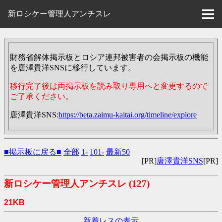
新ロシケー管理人アンチスレ
財務省解体掲示板とロシア連邦被害者の会掲示板の機能
を唐澤貴洋SNSに移行しています。
移行完了後は両掲示板を読み取り専用へと変更するので
ご了承ください。
唐澤貴洋SNS:
https://beta.zaimu-kaitai.org/timeline/explore
■掲示板に戻る■
全部
1-
101-
最新50
[PR]
唐澤貴洋SNS
[PR]
新ロシケー管理人アンチスレ
(127)
21KB
新着レスの表示