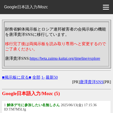
Google日本語入力/Mozc
財務省解体掲示板とロシア連邦被害者の会掲示板の機能
を唐澤貴洋SNSに移行しています。
移行完了後は両掲示板を読み取り専用へと変更するので
ご了承ください。
唐澤貴洋SNS:
https://beta.zaimu-kaitai.org/timeline/explore
■掲示板に戻る■
全部
1-
最新50
[PR]
唐澤貴洋SNS
[PR]
Google日本語入力/Mozc
(5)
1
解体デモに参加したい名無しさん
2025/06/13(金) 17:15:36
ID:TM7M5Lfg